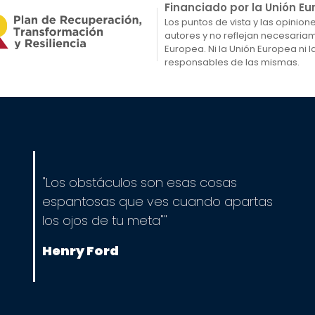
Financiado por la Unión E
Los puntos de vista y las opinio
autores y no reflejan necesaria
Europea. Ni la Unión Europea ni
responsables de las mismas.
"Los obstáculos son esas cosas
espantosas que ves cuando apartas
los ojos de tu meta""
Henry Ford