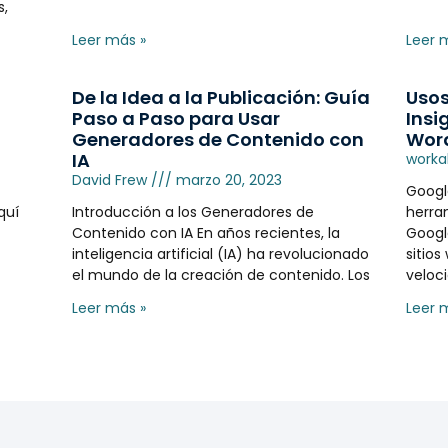
s,
Leer más »
Leer 
De la Idea a la Publicación: Guía
Usos
Paso a Paso para Usar
Insi
Generadores de Contenido con
Wor
IA
worka
David Frew
marzo 20, 2023
Googl
quí
Introducción a los Generadores de
herra
Contenido con IA En años recientes, la
Googl
inteligencia artificial (IA) ha revolucionado
sitios
el mundo de la creación de contenido. Los
veloc
Leer más »
Leer 