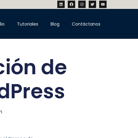
lio
Tutoriales
Blog
Contáctanos
ción de
dPress
n