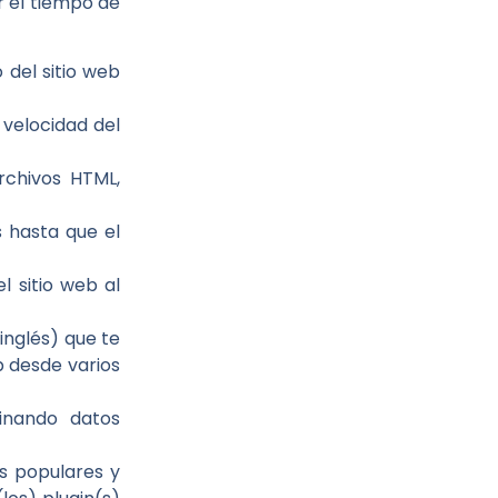
r el tiempo de
 del sitio web
 velocidad del
rchivos HTML,
s hasta que el
 sitio web al
inglés) que te
b desde varios
inando datos
s populares y