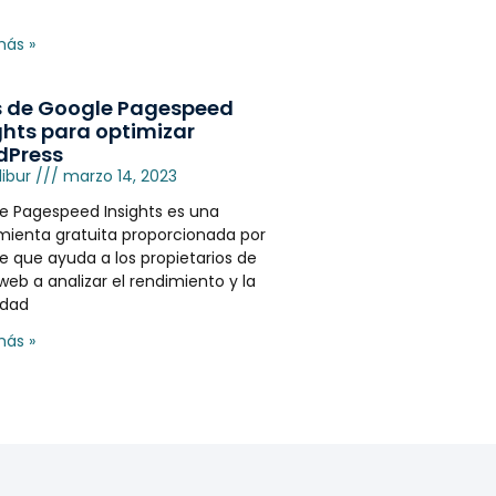
más »
 de Google Pagespeed
ghts para optimizar
dPress
libur
marzo 14, 2023
e Pagespeed Insights es una
mienta gratuita proporcionada por
e que ayuda a los propietarios de
 web a analizar el rendimiento y la
idad
más »