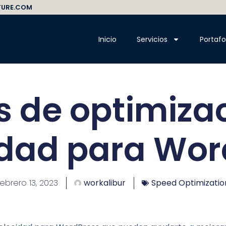
TURE.COM
Inicio
Servicios
Portafo
s de optimiza
idad para Wor
febrero 13, 2023
workalibur
Speed Optimizatio