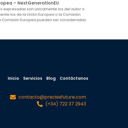
uropea – NextGenerationEU
nes expresadas son únicamente los del autor o
mente los de la Unión Europea o la Comisión
 la Comisión Europea pueden ser consideradas
Inicio
Servicios
Blog
Contáctanos
contacto@precisefuture.com
(+34) 722 37 2943