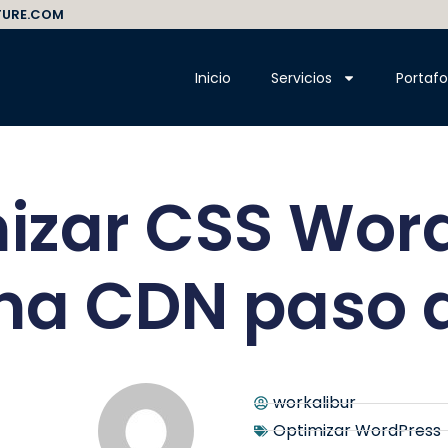
TURE.COM
Inicio
Servicios
Portafo
izar CSS Wor
na CDN paso 
workalibur
Optimizar WordPress