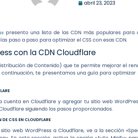
abril 23, 2023
presento una lista de las CDN más populares para o
ss
ías paso a paso para optimizar el CSS con esas CDN.
ess con la CDN Cloudflare
stribución de Contenido) que te permite mejorar el rendi
continuación, te presentamos una guía para optimizar e
FLARE
 cuenta en Cloudflare y agregar tu sitio web WordPre
Cloudflare siguiendo los pasos proporcionados.
N DE CSS EN CLOUDFLARE
itio web WordPress a Cloudflare, ve a la sección «Spe
on». En esta sección, activa la opción «Auto Minify» p