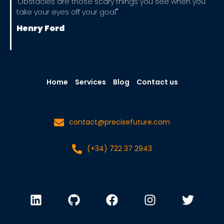
"Obstacles are those scary things you see when you
take your eyes off your goal""
Henry Ford
Home
Services
Blog
Contact us
contact@precisefuture.com
(+34) 722 37 2943